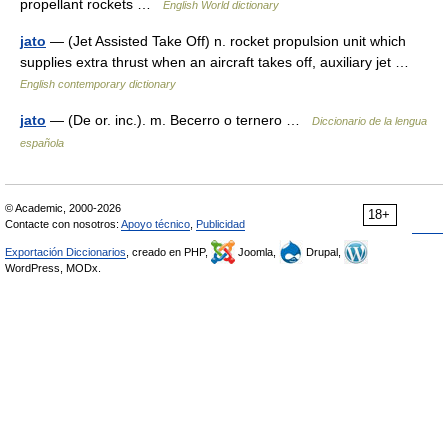
propellant rockets …
English World dictionary
jato
— (Jet Assisted Take Off) n. rocket propulsion unit which
supplies extra thrust when an aircraft takes off, auxiliary jet …
English contemporary dictionary
jato
— (De or. inc.). m. Becerro o ternero …
Diccionario de la lengua
española
© Academic, 2000-2026
18+
Contacte con nosotros:
Apoyo técnico
,
Publicidad
Exportación Diccionarios
, creado en PHP,
Joomla,
Drupal,
WordPress, MODx.