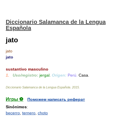
Diccionario Salamanca de la Lengua
Española
jato
jato
jato
_
sustantivo masculino
1.
_
Uso/registro:
jergal.
Origen:
Perú.
Casa.
Diccionario Salamanca de la Lengua Española
.
2015
.
Игры ⚽
Поможем написать реферат
Sinónimos
:
becerro
,
ternero
,
choto