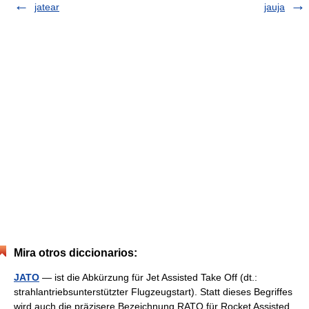
jatear
jauja
Mira otros diccionarios:
JATO
— ist die Abkürzung für Jet Assisted Take Off (dt.:
strahlantriebsunterstützter Flugzeugstart). Statt dieses Begriffes
wird auch die präzisere Bezeichnung RATO für Rocket Assisted