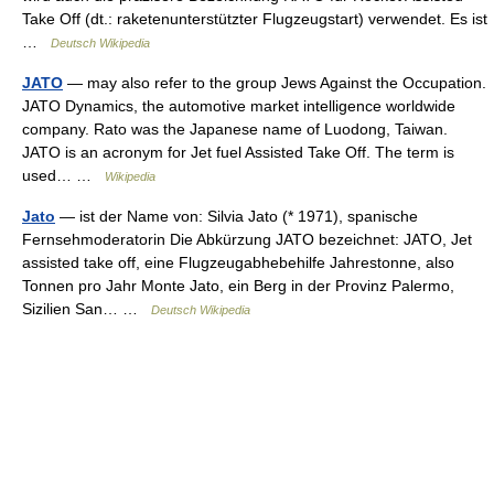
Take Off (dt.: raketenunterstützter Flugzeugstart) verwendet. Es ist
…
Deutsch Wikipedia
JATO
— may also refer to the group Jews Against the Occupation.
JATO Dynamics, the automotive market intelligence worldwide
company. Rato was the Japanese name of Luodong, Taiwan.
JATO is an acronym for Jet fuel Assisted Take Off. The term is
used… …
Wikipedia
Jato
— ist der Name von: Silvia Jato (* 1971), spanische
Fernsehmoderatorin Die Abkürzung JATO bezeichnet: JATO, Jet
assisted take off, eine Flugzeugabhebehilfe Jahrestonne, also
Tonnen pro Jahr Monte Jato, ein Berg in der Provinz Palermo,
Sizilien San… …
Deutsch Wikipedia