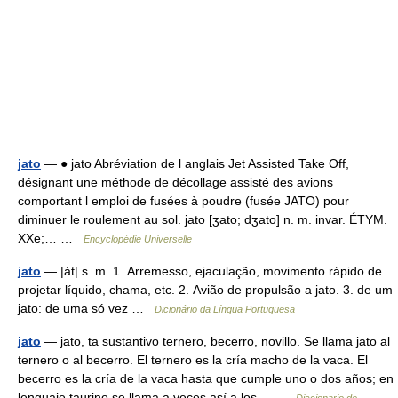
jato
— ● jato Abréviation de l anglais Jet Assisted Take Off,
désignant une méthode de décollage assisté des avions
comportant l emploi de fusées à poudre (fusée JATO) pour
diminuer le roulement au sol. jato [ʒato; dʒato] n. m. invar. ÉTYM.
XXe;… …
Encyclopédie Universelle
jato
— |át| s. m. 1. Arremesso, ejaculação, movimento rápido de
projetar líquido, chama, etc. 2. Avião de propulsão a jato. 3. de um
jato: de uma só vez …
Dicionário da Língua Portuguesa
jato
— jato, ta sustantivo ternero, becerro, novillo. Se llama jato al
ternero o al becerro. El ternero es la cría macho de la vaca. El
becerro es la cría de la vaca hasta que cumple uno o dos años; en
lenguaje taurino se llama a veces así a los… …