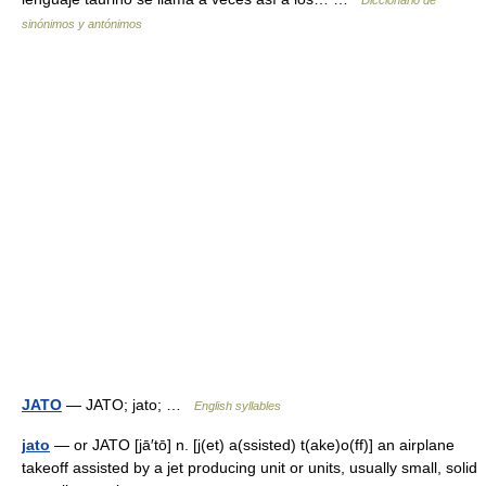
Diccionario de
sinónimos y antónimos
JATO
— JATO; jato; …
English syllables
jato
— or JATO [jā′tō] n. [j(et) a(ssisted) t(ake)o(ff)] an airplane
takeoff assisted by a jet producing unit or units, usually small, solid